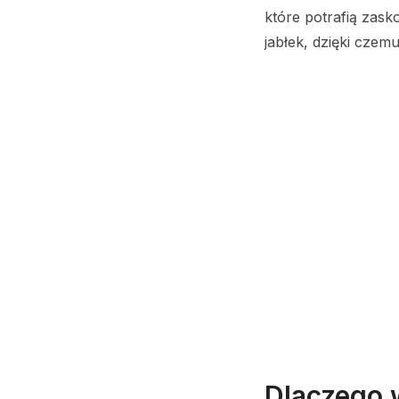
które potrafią zask
jabłek, dzięki czemu
Dlaczego 