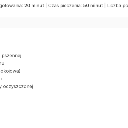
gotowania:
20 minut
| Czas pieczenia:
50 minut
| Liczba po
i pszennej
ru
 pokojowa)
u
dy oczyszczonej