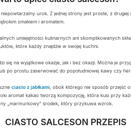
niepowtarzalny urok. Z jednej strony jest proste, z drugiej 
łębokim smakiem i aromatem.
alnych umiejętności kulinarnych ani skomplikowanych skł
uktów, które każdy znajdzie w swojej kuchni.
i się na wyjątkowe okazje, jak i bez okazji. Można je prz
 lub po prostu zaserwować do popołudniowej kawy czy her
yszne
ciasto z jabłkami
, obok którego nie sposób przejść ob
ęboki aromat kakao tworzą kompozycję, która kusi przy każ
czny „marmurkowy” środek, który przykuwa wzrok.
CIASTO SALCESON PRZEPIS