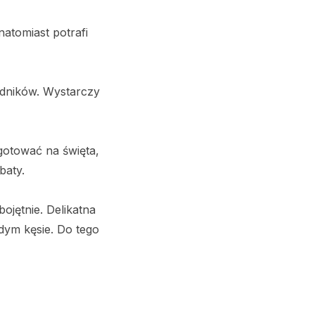
natomiast potrafi
adników. Wystarczy
ygotować na święta,
baty.
ojętnie. Delikatna
dym kęsie. Do tego