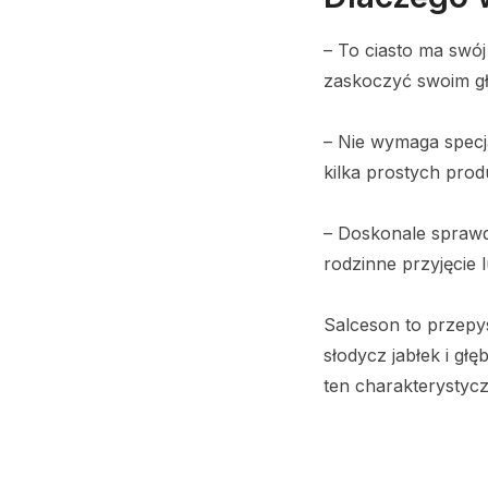
– To ciasto ma swój 
zaskoczyć swoim g
– Nie wymaga specj
kilka prostych prod
– Doskonale sprawdz
rodzinne przyjęcie
Salceson to przep
słodycz jabłek i gł
ten charakterysty