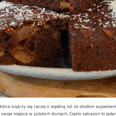
które kojarzy się raczej z wędliną niż ze słodkim wypiekiem
a swoje miejsce w polskich domach. Ciasto salceson to jede