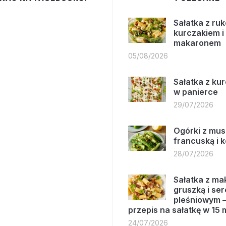
Sałatka z ruk
kurczakiem i
makaronem
05/08/2026
Sałatka z ku
w panierce
29/07/2026
Ogórki z mus
francuską i 
28/07/2026
Sałatka z m
gruszką i se
pleśniowym –
przepis na sałatkę w 15 
24/07/2026