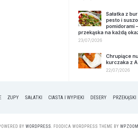
Sałatka z bur
pesto i susz
pomidorami –
przekąska na każdą oka
23/07/2026
Chrupiące nu
kurczaka z A
22/07/2026
E
ZUPY
SAŁATKI
CIASTA I WYPIEKI
DESERY
PRZEKĄSKI
POWERED BY
WORDPRESS.
FOODICA WORDPRESS THEME BY
WPZOOM