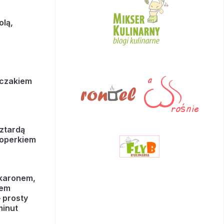
olą,
rczakiem
ztardą
koperkiem
akaronem,
rem
 prosty
minut