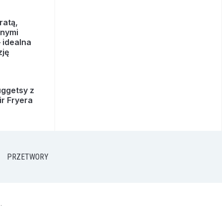
ratą,
onymi
 idealna
zję
ggetsy z
ir Fryera
PRZETWORY
.