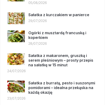
05/08/2026
Sałatka z kurczakiem w panierce
29/07/2026
Ogórki z musztardą francuską i
koperkiem
28/07/2026
Sałatka z makaronem, gruszką i
serem pleśniowym – prosty przepis
na sałatkę w 15 minut
24/07/2026
Sałatka z burratą, pesto i suszonymi
pomidorami – idealna przekąska na
każdą okazję
23/07/2026