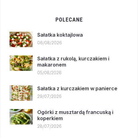
POLECANE
Sałatka koktajlowa
06/08/2026
Sałatka z rukolą, kurczakiem i
makaronem
05/08/2026
Sałatka z kurczakiem w panierce
29/07/2026
Ogórki z musztardą francuską i
koperkiem
28/07/2026