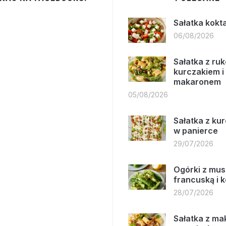
Sałatka kokt
06/08/2026
Sałatka z ruk
kurczakiem i
makaronem
05/08/2026
Sałatka z ku
w panierce
29/07/2026
Ogórki z mus
francuską i 
28/07/2026
Sałatka z m