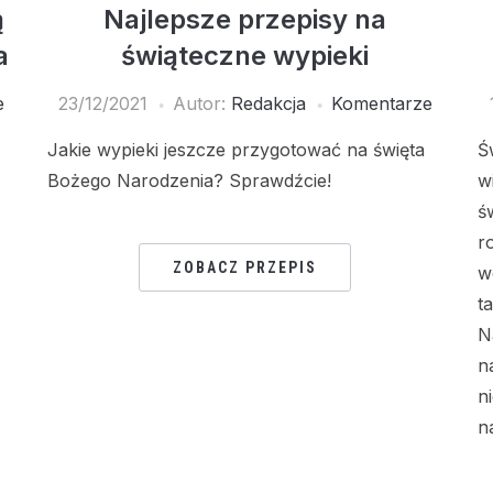
ą
Najlepsze przepisy na
a
świąteczne wypieki
e
23/12/2021
Autor:
Redakcja
Komentarze
Jakie wypieki jeszcze przygotować na święta
Ś
Bożego Narodzenia? Sprawdźcie!
w
ś
r
ZOBACZ PRZEPIS
w
t
N
n
n
n