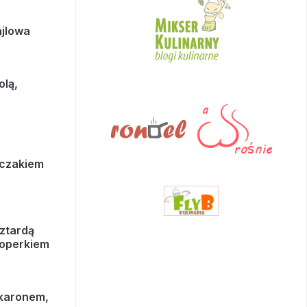
ajlowa
olą,
rczakiem
ztardą
koperkiem
akaronem,