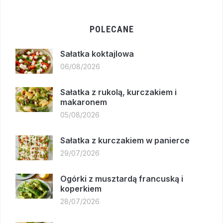
POLECANE
Sałatka koktajlowa
06/08/2026
Sałatka z rukolą, kurczakiem i
makaronem
05/08/2026
Sałatka z kurczakiem w panierce
29/07/2026
Ogórki z musztardą francuską i
koperkiem
28/07/2026