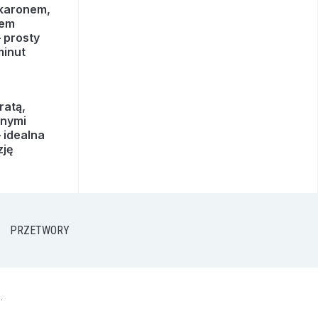
akaronem,
rem
 prosty
minut
ratą,
onymi
 idealna
zję
PRZETWORY
.