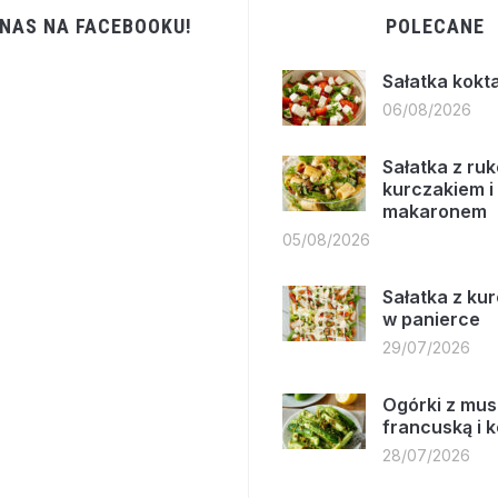
 NAS NA FACEBOOKU!
POLECANE
Sałatka kokt
06/08/2026
Sałatka z ruk
kurczakiem i
makaronem
05/08/2026
Sałatka z ku
w panierce
29/07/2026
Ogórki z mus
francuską i 
28/07/2026