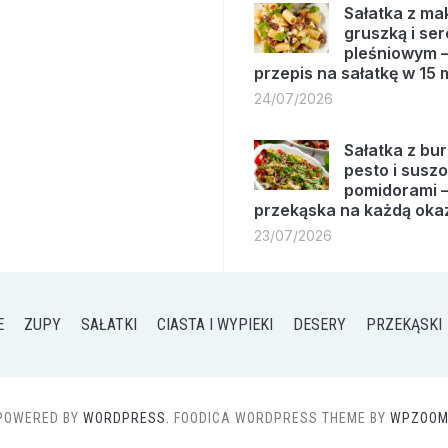
Sałatka z m
gruszką i se
pleśniowym –
przepis na sałatkę w 15 
24/07/2026
Sałatka z bur
pesto i susz
pomidorami –
przekąska na każdą oka
23/07/2026
E
ZUPY
SAŁATKI
CIASTA I WYPIEKI
DESERY
PRZEKĄSKI
POWERED BY
WORDPRESS.
FOODICA WORDPRESS THEME BY
WPZOOM