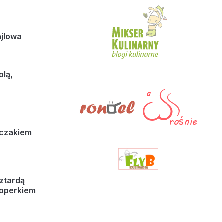
ajlowa
olą,
rczakiem
ztardą
koperkiem