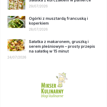
Sałatka z kurczakiem w panierce
29/07/2026
Ogórki z musztardą francuską i
koperkiem
28/07/2026
Sałatka z makaronem, gruszką i
serem pleśniowym – prosty przepis
na sałatkę w 15 minut
24/07/2026