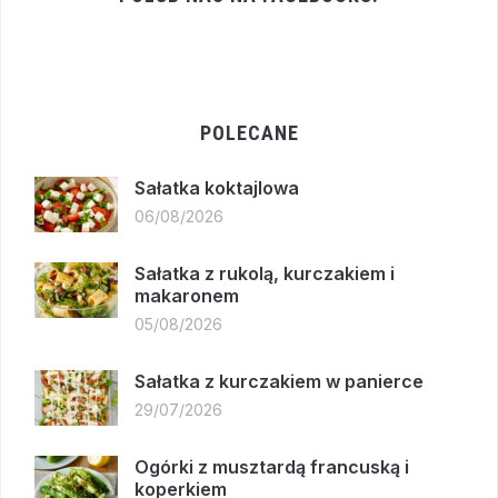
POLECANE
Sałatka koktajlowa
06/08/2026
Sałatka z rukolą, kurczakiem i
makaronem
05/08/2026
Sałatka z kurczakiem w panierce
29/07/2026
Ogórki z musztardą francuską i
koperkiem