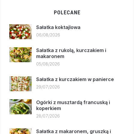
POLECANE
Sałatka koktajlowa
06/08/2026
Sałatka z rukolą, kurczakiem i
makaronem
05/08/2026
Sałatka z kurczakiem w panierce
29/07/2026
Ogórki z musztardą francuską i
koperkiem
28/07/2026
Sałatka z makaronem, gruszką i