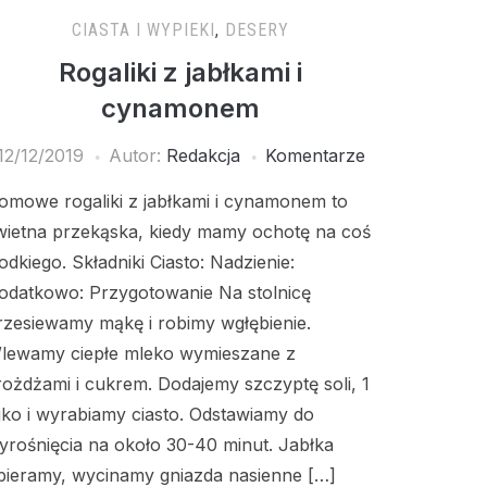
CIASTA I WYPIEKI
,
DESERY
Rogaliki z jabłkami i
cynamonem
12/12/2019
Autor:
Redakcja
Komentarze
omowe rogaliki z jabłkami i cynamonem to
wietna przekąska, kiedy mamy ochotę na coś
łodkiego. Składniki Ciasto: Nadzienie:
odatkowo: Przygotowanie Na stolnicę
rzesiewamy mąkę i robimy wgłębienie.
lewamy ciepłe mleko wymieszane z
rożdżami i cukrem. Dodajemy szczyptę soli, 1
ajko i wyrabiamy ciasto. Odstawiamy do
yrośnięcia na około 30-40 minut. Jabłka
bieramy, wycinamy gniazda nasienne […]