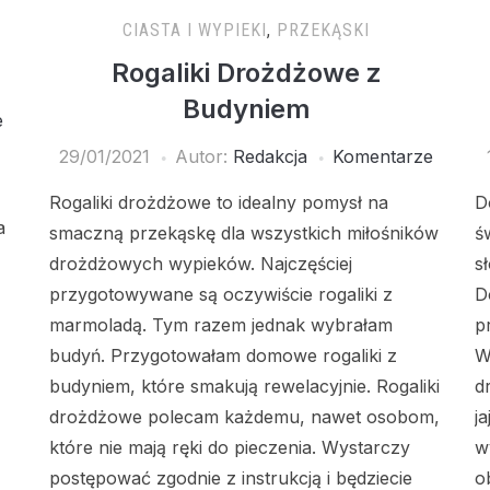
CIASTA I WYPIEKI
,
PRZEKĄSKI
Rogaliki Drożdżowe z
Budyniem
e
29/01/2021
Autor:
Redakcja
Komentarze
Rogaliki drożdżowe to idealny pomysł na
D
a
smaczną przekąskę dla wszystkich miłośników
ś
drożdżowych wypieków. Najczęściej
s
przygotowywane są oczywiście rogaliki z
D
marmoladą. Tym razem jednak wybrałam
p
budyń. Przygotowałam domowe rogaliki z
W
budyniem, które smakują rewelacyjnie. Rogaliki
d
drożdżowe polecam każdemu, nawet osobom,
j
które nie mają ręki do pieczenia. Wystarczy
w
postępować zgodnie z instrukcją i będziecie
o