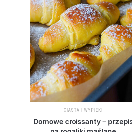
CIASTA I WYPIEKI
Domowe croissanty – przepi
na rogaliki maślane