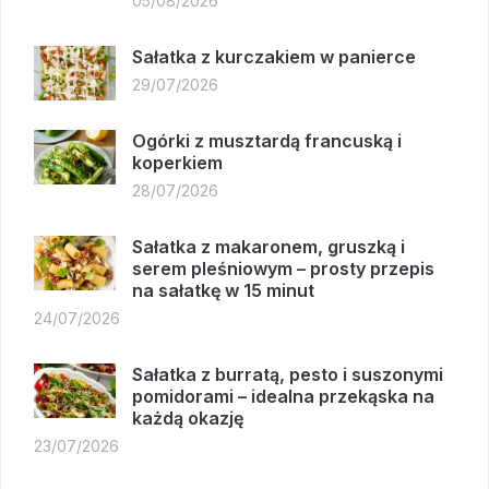
05/08/2026
Sałatka z kurczakiem w panierce
29/07/2026
Ogórki z musztardą francuską i
koperkiem
28/07/2026
Sałatka z makaronem, gruszką i
serem pleśniowym – prosty przepis
na sałatkę w 15 minut
24/07/2026
Sałatka z burratą, pesto i suszonymi
pomidorami – idealna przekąska na
każdą okazję
23/07/2026