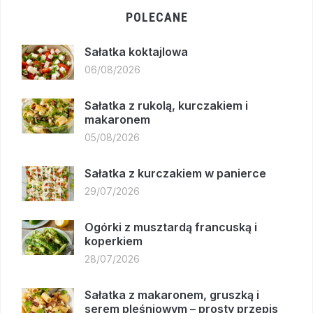
POLECANE
Sałatka koktajlowa
06/08/2026
Sałatka z rukolą, kurczakiem i
makaronem
05/08/2026
Sałatka z kurczakiem w panierce
29/07/2026
Ogórki z musztardą francuską i
koperkiem
28/07/2026
Sałatka z makaronem, gruszką i
serem pleśniowym – prosty przepis