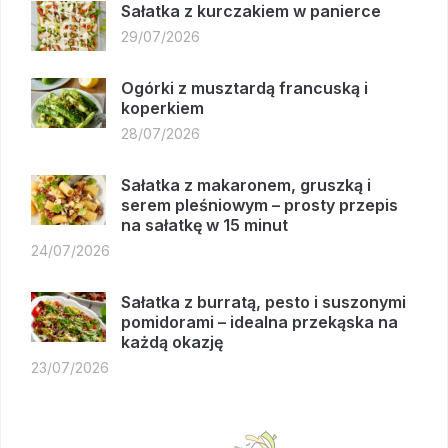
Sałatka z kurczakiem w panierce
29/07/2026
Ogórki z musztardą francuską i
koperkiem
28/07/2026
Sałatka z makaronem, gruszką i
serem pleśniowym – prosty przepis
na sałatkę w 15 minut
24/07/2026
Sałatka z burratą, pesto i suszonymi
pomidorami – idealna przekąska na
każdą okazję
23/07/2026