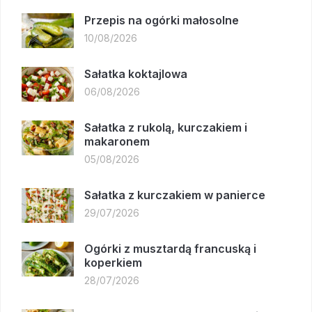
Przepis na ogórki małosolne
10/08/2026
Sałatka koktajlowa
06/08/2026
Sałatka z rukolą, kurczakiem i
makaronem
05/08/2026
Sałatka z kurczakiem w panierce
29/07/2026
Ogórki z musztardą francuską i
koperkiem
28/07/2026