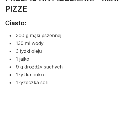
PIZZE
Ciasto:
300 g mąki pszennej
130 ml wody
3 łyżki oleju
1 jajko
9 g drożdży suchych
1 łyżka cukru
1 łyżeczka soli