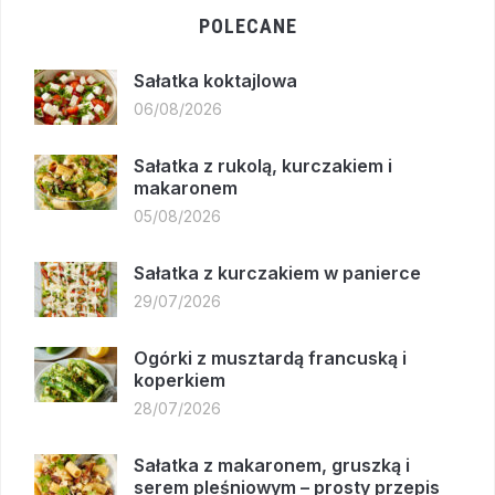
POLECANE
Sałatka koktajlowa
06/08/2026
Sałatka z rukolą, kurczakiem i
makaronem
05/08/2026
Sałatka z kurczakiem w panierce
29/07/2026
Ogórki z musztardą francuską i
koperkiem
28/07/2026
Sałatka z makaronem, gruszką i
serem pleśniowym – prosty przepis