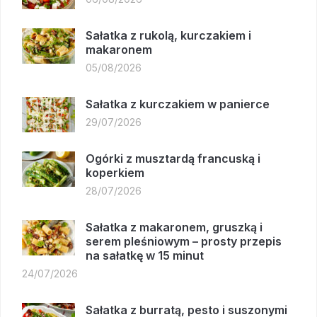
Sałatka z rukolą, kurczakiem i
makaronem
05/08/2026
Sałatka z kurczakiem w panierce
29/07/2026
Ogórki z musztardą francuską i
koperkiem
28/07/2026
Sałatka z makaronem, gruszką i
serem pleśniowym – prosty przepis
na sałatkę w 15 minut
24/07/2026
Sałatka z burratą, pesto i suszonymi