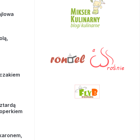
ajlowa
olą,
rczakiem
ztardą
koperkiem
akaronem,