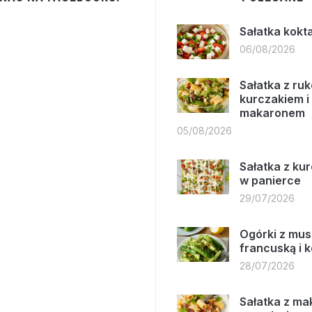
Sałatka kokt
06/08/2026
Sałatka z ruk
kurczakiem i
makaronem
05/08/2026
Sałatka z ku
w panierce
29/07/2026
Ogórki z mus
francuską i 
28/07/2026
Sałatka z m