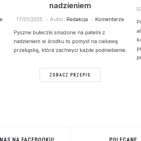
nadzieniem
0
e
17/01/2025
Autor:
Redakcja
Komentarze
P
a
Pyszne bułeczki smażone na patelni z
k
nadzieniem w środku to pomysł na ciekawą
p
przekąskę, która zachwyci każde podniebienie.
p
ZOBACZ PRZEPIS
 NAS NA FACEBOOKU!
POLECANE