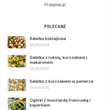
Przepiski.pl
POLECANE
Sałatka koktajlowa
06/08/2026
Sałatka z rukolą, kurczakiem i
makaronem
05/08/2026
Sałatka z kurczakiem w panierce
29/07/2026
Ogórki z musztardą francuską i
koperkiem