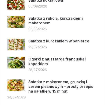
Sałatka koktajlowa
06/08/2026
Sałatka z rukolą, kurczakiem i
makaronem
05/08/2026
Sałatka z kurczakiem w panierce
29/07/2026
Ogórki z musztardą francuską i
koperkiem
28/07/2026
Sałatka z makaronem, gruszką i
serem pleśniowym – prosty przepis
na sałatkę w 15 minut
24/07/2026