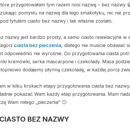
które przygotowałam tym razem nosi nazwę – bez nazwy 😀
szukając pomysłu na nazwę dla tego smakołyku, nic nie pr
 pod tytułem ciasto bez nazwy i tak właśnie zostało.
bez nazwy jest bardzo prosty, a samo ciasto rewelacyjne 
tegorii
ciasta bez pieczenia
, dlatego nie musicie obawiać 
opt odpowiednio nie wyrośnie. Do przygotowania ciasta pot
anki kremówki, serka mascarpone i czekolady. Masa podziel
stopniowo dodajemy płynną czekoladę, w każdej porcji zwięks
am w kilku krokach etapy przygotowania ciasta bez nazwy
okładnie pokazać Wam każdy etap przygotowania. Mam nadz
yczę Wam miłego „pieczenia” 🙂
 CIASTO BEZ NAZWY