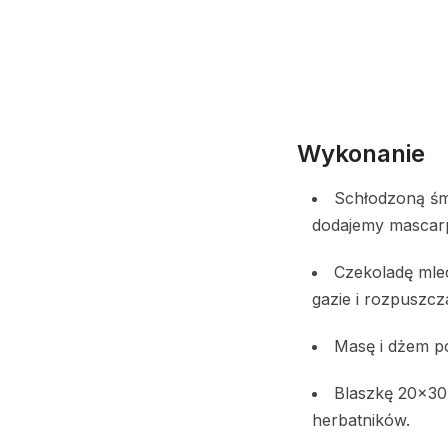
Wykonanie
Schłodzoną śm
dodajemy mascarp
Czekoladę mle
gazie i rozpuszcz
Masę i dżem po
Blaszkę 20×30
herbatników.