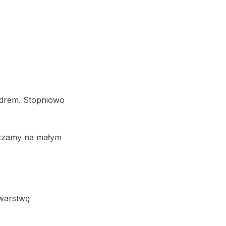
udrem. Stopniowo
czamy na małym
 warstwę