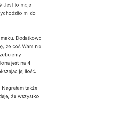
 Jest to moja
zychodziło mi do
w smaku. Dodatkowo
się, że coś Wam nie
rzebujemy
ona jest na 4
zając jej ilość.
. Nagrałam także
ieje, że wszystko