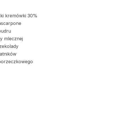
nki kremówki 30%
ascarpone
pudru
y mlecznej
czekolady
batników
 porzeczkowego