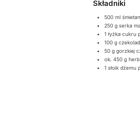
Składniki
500 ml śmieta
250 g serka m
1 łyżka cukru 
100 g czekolad
50 g gorzkiej 
ok. 450 g her
1 słoik dżemu