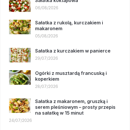
Sałatka koktajlowa
06/08/2026
Sałatka z rukolą, kurczakiem i
makaronem
05/08/2026
Sałatka z kurczakiem w panierce
29/07/2026
Ogórki z musztardą francuską i
koperkiem
28/07/2026
Sałatka z makaronem, gruszką i
serem pleśniowym – prosty przepis
na sałatkę w 15 minut
24/07/2026