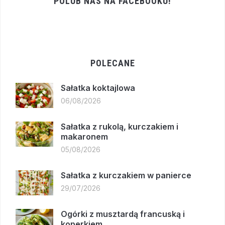
POLUB NAS NA FACEBOOKU!
POLECANE
Sałatka koktajlowa
06/08/2026
Sałatka z rukolą, kurczakiem i
makaronem
05/08/2026
Sałatka z kurczakiem w panierce
29/07/2026
Ogórki z musztardą francuską i
koperkiem