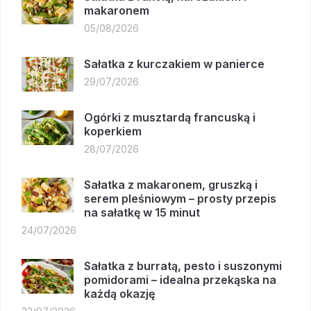
makaronem
05/08/2026
Sałatka z kurczakiem w panierce
29/07/2026
Ogórki z musztardą francuską i
koperkiem
28/07/2026
Sałatka z makaronem, gruszką i
serem pleśniowym – prosty przepis
na sałatkę w 15 minut
24/07/2026
Sałatka z burratą, pesto i suszonymi
pomidorami – idealna przekąska na
każdą okazję