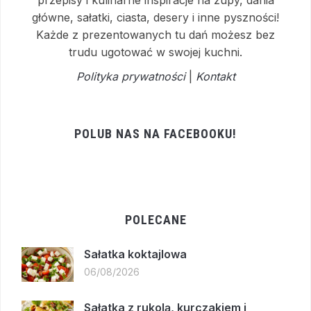
przepisy i kulinarne inspiracje na zupy, dania
główne, sałatki, ciasta, desery i inne pyszności!
Każde z prezentowanych tu dań możesz bez
trudu ugotować w swojej kuchni.
Polityka prywatności
|
Kontakt
POLUB NAS NA FACEBOOKU!
POLECANE
Sałatka koktajlowa
06/08/2026
Sałatka z rukolą, kurczakiem i