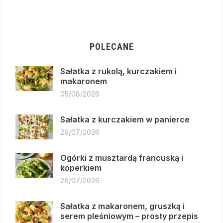
POLECANE
Sałatka z rukolą, kurczakiem i
makaronem
05/08/2026
Sałatka z kurczakiem w panierce
29/07/2026
Ogórki z musztardą francuską i
koperkiem
28/07/2026
Sałatka z makaronem, gruszką i
serem pleśniowym – prosty przepis