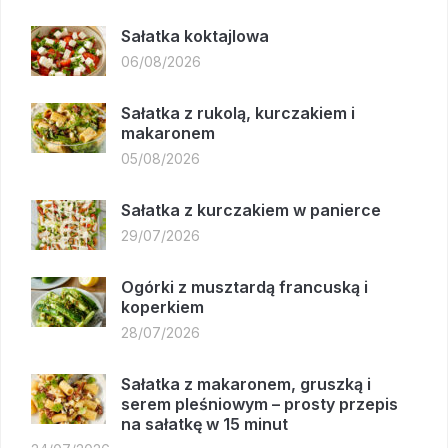
Sałatka koktajlowa
06/08/2026
Sałatka z rukolą, kurczakiem i
makaronem
05/08/2026
Sałatka z kurczakiem w panierce
29/07/2026
Ogórki z musztardą francuską i
koperkiem
28/07/2026
Sałatka z makaronem, gruszką i
serem pleśniowym – prosty przepis
na sałatkę w 15 minut