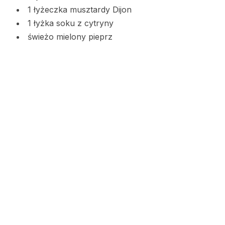
1 łyżeczka musztardy Dijon
1 łyżka soku z cytryny
świeżo mielony pieprz