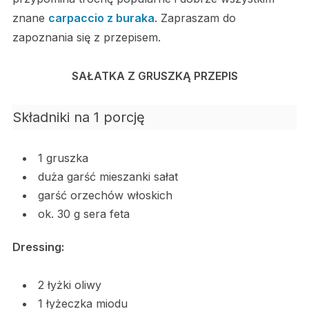
znane
carpaccio z buraka
. Zapraszam do
zapoznania się z przepisem.
SAŁATKA Z GRUSZKĄ PRZEPIS
Składniki na 1 porcję
1 gruszka
duża garść mieszanki sałat
garść orzechów włoskich
ok. 30 g sera feta
Dressing:
2 łyżki oliwy
1 łyżeczka miodu