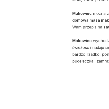
Makowiec
można zr
domowa masa ma
Wam przepis na
za
Makowiec
wychodzi 
świeżość i nadaje s
bardzo rzadko, pon
pudełeczka i zamra