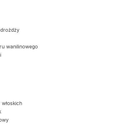
 drożdży
kru wanilinowego
i
 włoskich
k
łowy