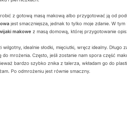
obić z gotową masą makową albo przygotować ją od pods
kowa
jest smaczniejsza, jednak to tylko moje zdanie. W tym
wijaki makowe
z masą domową, której przygotowanie opis
wilgotny, idealnie słodki, mięciutki, wręcz idealny. Długo
ię do mrożenia. Często, jeśli zostanie nam spora część ma
ieważ bardzo szybko znika z talerza, wkładam go do plas
żam. Po odmrożeniu jest równie smaczny.