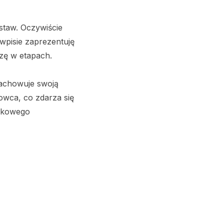
taw. Oczywiście
 wpisie zaprezentuję
zę w etapach.
 zachowuje swoją
kowca, co zdarza się
tikowego