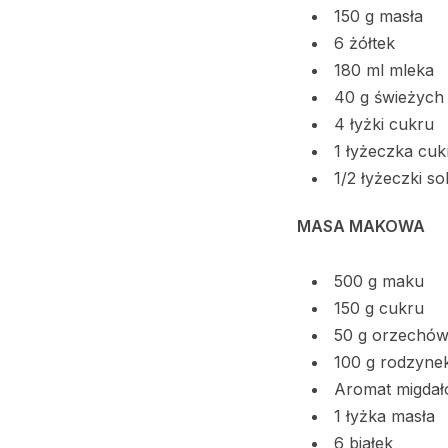
150 g masła
6 żółtek
180 ml mleka
40 g świeżych
4 łyżki cukru
1 łyżeczka cu
1/2 łyżeczki sol
MASA MAKOWA
500 g maku
150 g cukru
50 g orzechów
100 g rodzyne
Aromat migda
1 łyżka masła
6 białek