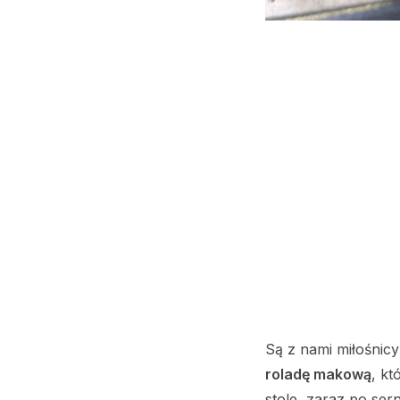
Są z nami miłośnicy
roladę makową
, kt
stole, zaraz po sern