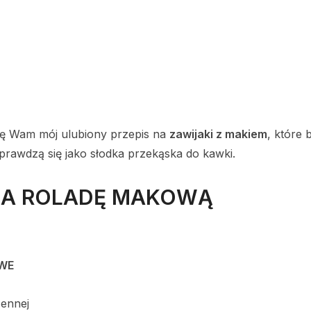
ję Wam mój ulubiony przepis na
zawijaki z makiem
, które 
sprawdzą się jako słodka przekąska do kawki.
 NA ROLADĘ MAKOWĄ
WE
zennej