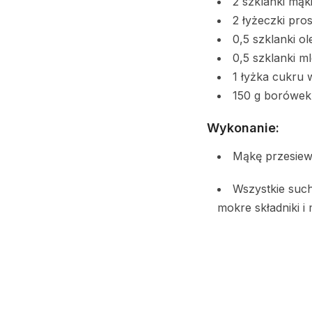
2 szklanki mąk
2 łyżeczki pro
0,5 szklanki ol
0,5 szklanki m
1 łyżka cukru 
150 g borówek
Wykonanie:
Mąkę przesie
Wszystkie such
mokre składniki i