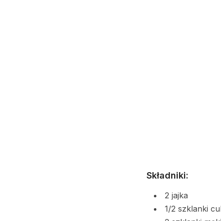
Składniki:
2 jajka
1/2 szklanki c