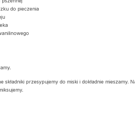
i pszennej
szku do pieczenia
eju
leka
wanilinowego
wamy.
e składniki przesypujemy do miski i dokładnie mieszamy. 
 miksujemy.