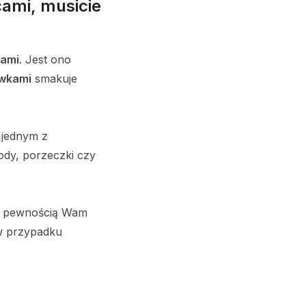
cami, musicie
kami
. Jest ono
ówkami
smakuje
e jednym z
dy, porzeczki czy
 z pewnością Wam
 w przypadku