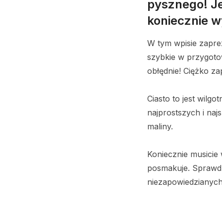
pysznego! Je
koniecznie 
W tym wpisie zapr
szybkie w przygoto
obłędnie! Ciężko z
Ciasto to jest wilg
najprostszych i na
maliny.
Koniecznie musici
posmakuje. Sprawdz
niezapowiedzianych