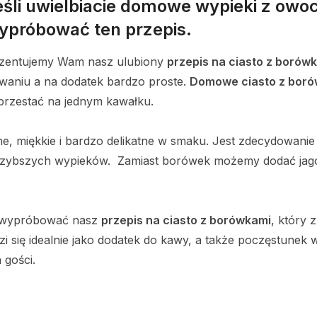
śli uwielbiacie domowe wypieki z owo
wypróbować ten przepis.
ezentujemy Wam nasz ulubiony
przepis na ciasto z borów
waniu a na dodatek bardzo proste.
Domowe ciasto z bor
aprzestać na jednym kawałku.
otne, miękkie i bardzo delikatne w smaku. Jest zdecydowani
jszybszych wypieków. Zamiast borówek możemy dodać jago
e wypróbować nasz
przepis na ciasto z borówkami
, który
i się idealnie jako dodatek do kawy, a także poczęstunek
 gości.