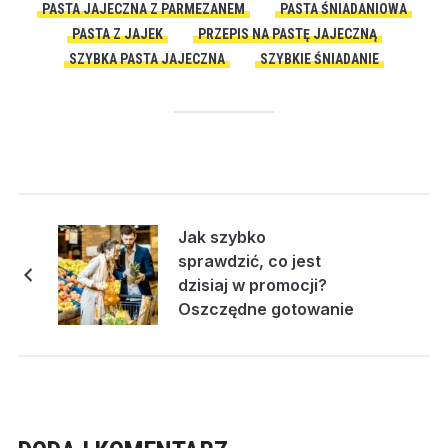
PASTA JAJECZNA Z PARMEZANEM
PASTA ŚNIADANIOWA
PASTA Z JAJEK
PRZEPIS NA PASTĘ JAJECZNĄ
SZYBKA PASTA JAJECZNA
SZYBKIE ŚNIADANIE
Jak szybko
sprawdzić, co jest
dzisiaj w promocji?
Oszczędne gotowanie
z Kauflandem