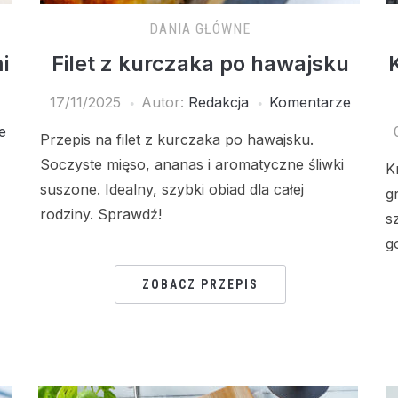
DANIA GŁÓWNE
i
Filet z kurczaka po hawajsku
17/11/2025
Autor:
Redakcja
Komentarze
e
Przepis na filet z kurczaka po hawajsku.
Soczyste mięso, ananas i aromatyczne śliwki
K
suszone. Idealny, szybki obiad dla całej
g
rodziny. Sprawdź!
s
g
ZOBACZ PRZEPIS