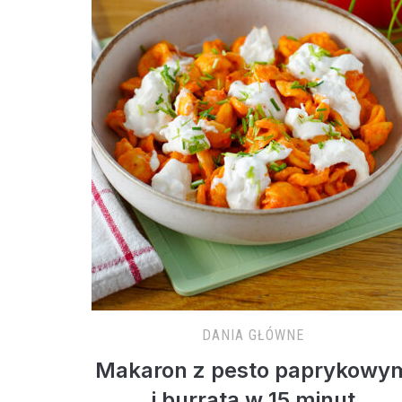
DANIA GŁÓWNE
Makaron z pesto paprykowy
i burratą w 15 minut