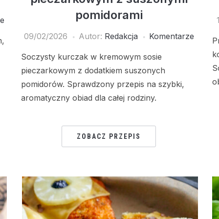
pomidorami
e
09/02/2026
Autor:
Redakcja
Komentarze
m,
P
k
Soczysty kurczak w kremowym sosie
S
pieczarkowym z dodatkiem suszonych
o
pomidorów. Sprawdzony przepis na szybki,
aromatyczny obiad dla całej rodziny.
ZOBACZ PRZEPIS